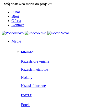
Twój dostawca mebli do projektu
O nas
Blog
Oferta
Kontakt
Meble
KRZESŁA
Krzesła drewniane
Krzesła metalowe
Hokery
Krzesła biurowe
FOTELE
Fotele