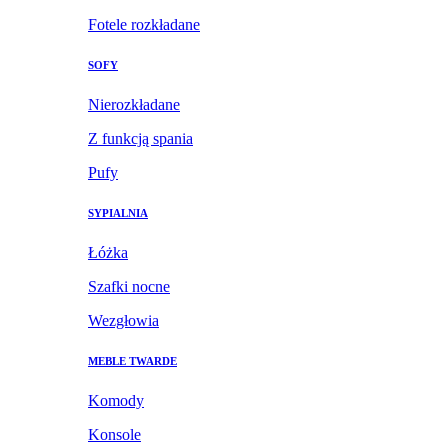
Fotele rozkładane
SOFY
Nierozkładane
Z funkcją spania
Pufy
SYPIALNIA
Łóżka
Szafki nocne
Wezgłowia
MEBLE TWARDE
Komody
Konsole