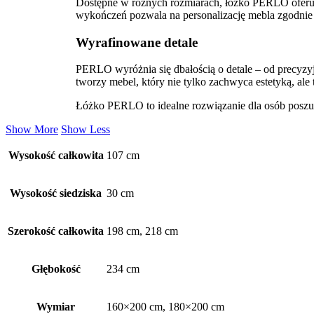
Dostępne w różnych rozmiarach, łóżko PERLO oferuje
wykończeń pozwala na personalizację mebla zgodnie 
Wyrafinowane detale
PERLO wyróżnia się dbałością o detale – od precyz
tworzy mebel, który nie tylko zachwyca estetyką, al
Łóżko PERLO to idealne rozwiązanie dla osób poszuk
Show More
Show Less
Wysokość całkowita
107 cm
Wysokość siedziska
30 cm
Szerokość całkowita
198 cm, 218 cm
Głębokość
234 cm
Wymiar
160×200 cm, 180×200 cm