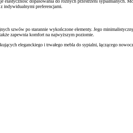
 elastyczność dopasowania do różnych przestrzeni sypialnianych.
Mo
z indywidualnymi preferencjami.
yjnych szwów po starannie wykończone elementy.
Jego minimalistyczny
e także zapewnia komfort na najwyższym poziomie.
ujących eleganckiego i trwałego mebla do sypialni, łączącego nowoc