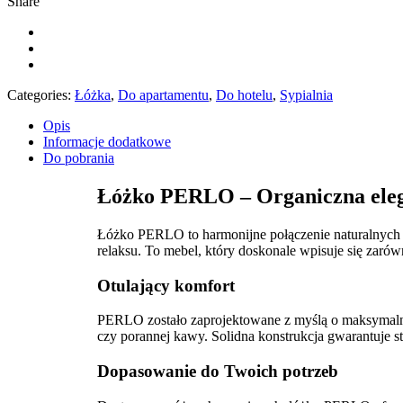
Share
Categories:
Łóżka
,
Do apartamentu
,
Do hotelu
,
Sypialnia
Opis
Informacje dodatkowe
Do pobrania
Łóżko PERLO – Organiczna elega
Łóżko PERLO to harmonijne połączenie naturalnych 
relaksu.
To mebel, który doskonale wpisuje się zarówn
Otulający komfort
PERLO zostało zaprojektowane z myślą o maksymal
czy porannej kawy.
Solidna konstrukcja gwarantuje st
Dopasowanie do Twoich potrzeb