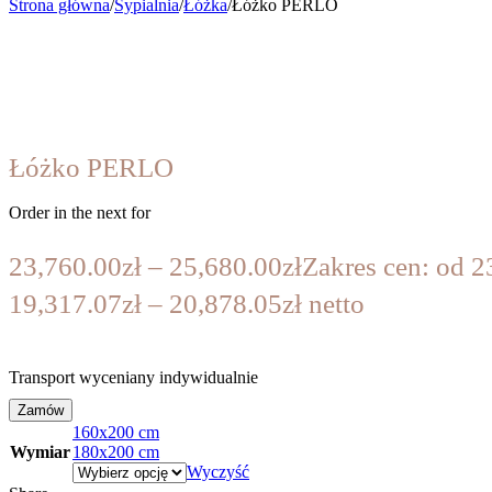
Strona główna
/
Sypialnia
/
Łóżka
/
Łóżko PERLO
Łóżko PERLO
Order in the next
for
23,760.00
zł
–
25,680.00
zł
Zakres cen: od 2
19,317.07
zł
–
20,878.05
zł
netto
Transport wyceniany indywidualnie
Zamów
160x200 cm
Wymiar
180x200 cm
Wyczyść