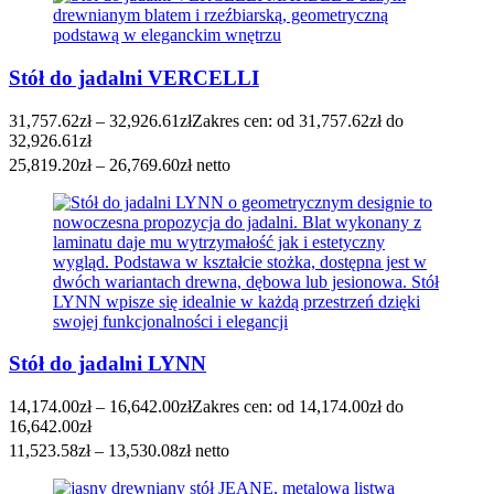
Stół do jadalni VERCELLI
31,757.62
zł
–
32,926.61
zł
Zakres cen: od 31,757.62zł do
32,926.61zł
25,819.20
zł
–
26,769.60
zł
netto
Stół do jadalni LYNN
14,174.00
zł
–
16,642.00
zł
Zakres cen: od 14,174.00zł do
16,642.00zł
11,523.58
zł
–
13,530.08
zł
netto