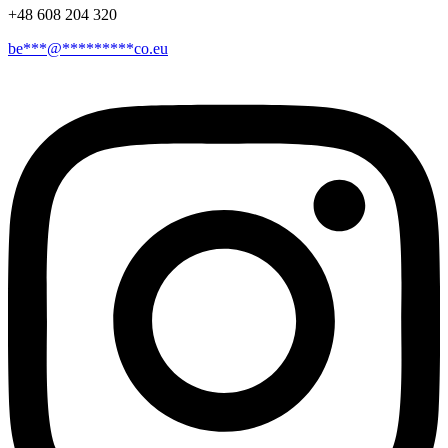
+48 608 204 320
be
***
@
*********
co.eu