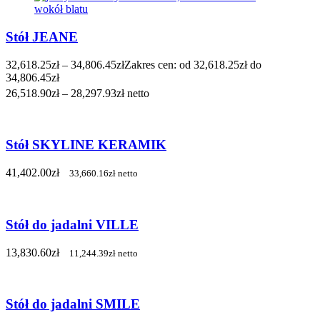
Stół JEANE
32,618.25
zł
–
34,806.45
zł
Zakres cen: od 32,618.25zł do
34,806.45zł
26,518.90
zł
–
28,297.93
zł
netto
Stół SKYLINE KERAMIK
41,402.00
zł
33,660.16
zł
netto
Stół do jadalni VILLE
13,830.60
zł
11,244.39
zł
netto
Stół do jadalni SMILE