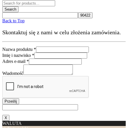
Back to Top
Skontaktuj się z nami w celu złożenia zamówienia.
produktu
Nazwa produktu
*
Nazwa
Imię i nazwisko
*
nazwisko
Adres e-mail
*
Wiadomość
Prześlij
X
WALUTA