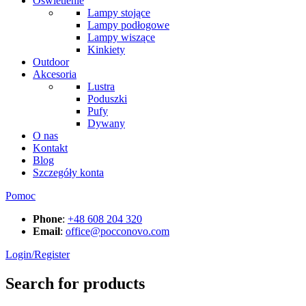
Oświetlenie
Lampy stojące
Lampy podłogowe
Lampy wiszące
Kinkiety
Outdoor
Akcesoria
Lustra
Poduszki
Pufy
Dywany
O nas
Kontakt
Blog
Szczegóły konta
Pomoc
Phone
:
+48 608 204 320
Email
:
office@pocconovo.com
Login/Register
Search for products