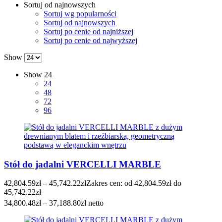
Sortuj od najnowszych
Sortuj wg popularności
Sortuj od najnowszych
Sortuj po cenie od najniższej
Sortuj po cenie od najwyższej
Show
Show
24
24
48
72
96
Stół do jadalni VERCELLI MARBLE
42,804.59
zł
–
45,742.22
zł
Zakres cen: od 42,804.59zł do
45,742.22zł
34,800.48
zł
–
37,188.80
zł
netto