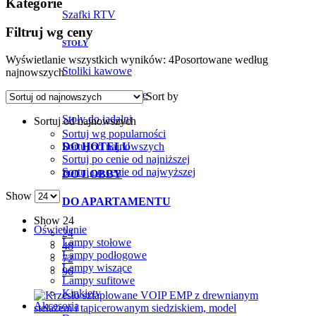
Kategorie
Szafki RTV
Filtruj wg ceny
STOŁY
Wyświetlanie wszystkich wyników: 4
Posortowane według
Stoliki kawowe
najnowszych
Stoliki pomocnicze
Sort by
Stoły do jadalni
Sortuj od najnowszych
Sortuj wg popularności
Sortuj od najnowszych
DO HOTELU
Sortuj po cenie od najniższej
Sortuj po cenie od najwyższej
DO LOBBY
Show
DO APARTAMENTU
Show
24
Oświetlenie
24
Lampy stołowe
48
Lampy podłogowe
72
Lampy wiszące
96
Lampy sufitowe
Kinkiety
Akcesoria