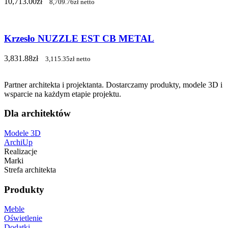
10,713.00
zł
8,709.76
zł
netto
Krzesło NUZZLE EST CB METAL
3,831.88
zł
3,115.35
zł
netto
Partner architekta i projektanta. Dostarczamy produkty, modele 3D i
wsparcie na każdym etapie projektu.
Dla architektów
Modele 3D
ArchiUp
Realizacje
Marki
Strefa architekta
Produkty
Meble
Oświetlenie
Dodatki