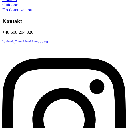
Outdoor
Do domu seniora
Kontakt
+48 608 204 320
be
***
@
*********
co.eu