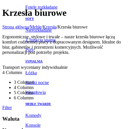
Fotele rozkładane
Krzesła biurowe
SOFY
Strona główna
/
Meble
/
Krzesła
/
Krzesła biurowe
Nierozkładane
Ergonomiczne, stylowe i trwałe – nasze krzesła biurowe łączą
Z funkcją spania
komfort codziennej pracy z dopracowanym designem. Idealne do
biur, gabinetów i przestrzeni komercyjnych. Możliwość
Pufy
personalizacji pod potrzeby projektu.
SYPIALNIA
Transport wyceniany indywidualnie
4 Columns
Łóżka
3 Columns
Szafki nocne
4 Columns
Wezgłowia
5 Columns
6 Columns
MEBLE TWARDE
Filter
Komody
Waluta
Konsole