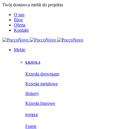
Twój dostawca mebli do projektu
O nas
Blog
Oferta
Kontakt
Meble
KRZESŁA
Krzesła drewniane
Krzesła metalowe
Hokery
Krzesła biurowe
FOTELE
Fotele