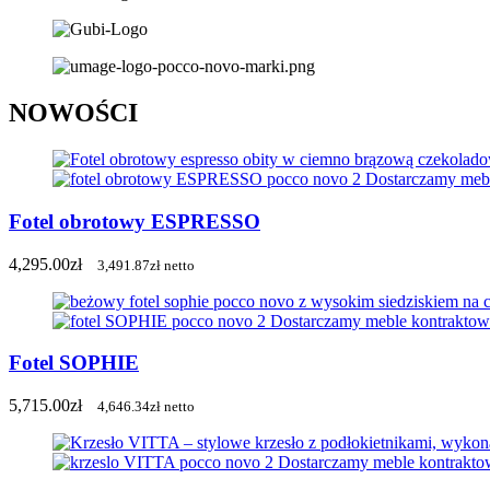
NOWOŚCI
Fotel obrotowy ESPRESSO
4,295.00
zł
3,491.87
zł
netto
Fotel SOPHIE
5,715.00
zł
4,646.34
zł
netto