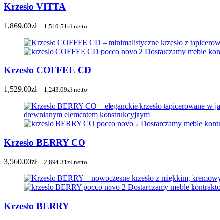
Krzesło VITTA
1,869.00
zł
1,519.51
zł
netto
Krzesło COFFEE CD
1,529.00
zł
1,243.09
zł
netto
Krzesło BERRY CO
3,560.00
zł
2,894.31
zł
netto
Krzesło BERRY