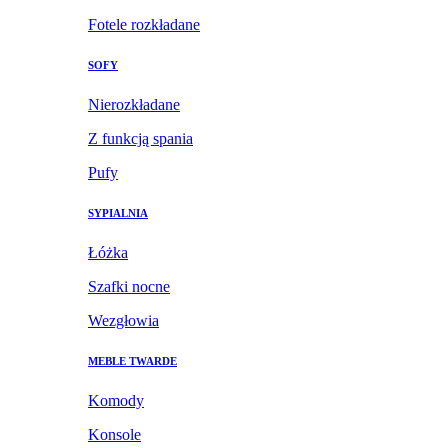
Fotele rozkładane
SOFY
Nierozkładane
Z funkcją spania
Pufy
SYPIALNIA
Łóżka
Szafki nocne
Wezgłowia
MEBLE TWARDE
Komody
Konsole