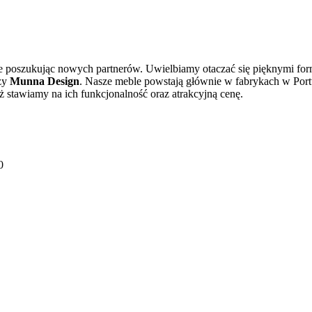
poszukując nowych partnerów. Uwielbiamy otaczać się pięknymi formam
zy
Munna Design
. Nasze meble powstają głównie w fabrykach w Portu
ż stawiamy na ich funkcjonalność oraz atrakcyjną cenę.