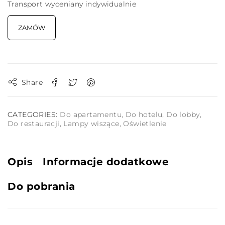
Transport wyceniany indywidualnie
ZAMÓW
Share
CATEGORIES:
Do apartamentu
,
Do hotelu
,
Do lobby
,
Do restauracji
,
Lampy wiszące
,
Oświetlenie
Opis
Informacje dodatkowe
Do pobrania