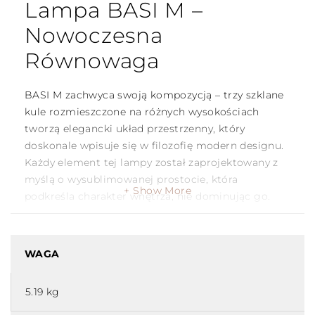
Lampa BASI M –
Nowoczesna
Równowaga
BASI M
zachwyca swoją kompozycją – trzy szklane
kule rozmieszczone na różnych wysokościach
tworzą elegancki układ przestrzenny, który
doskonale wpisuje się w filozofię
modern designu
.
Każdy element tej lampy został zaprojektowany z
myślą o
wysublimowanej prostocie
, która
Show More
podkreśla charakter wnętrza, nie dominując go.
Specyfikacja Lampy BASI L
WAGA
Moc: max 20W, 3 X G9
Stopień ochrony: IP20
5.19 kg
Wysokość całkowita: 344,1 cm (regulowana)