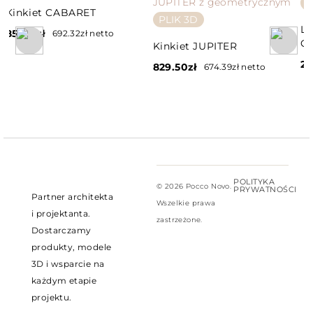
P
Kinkiet CABARET
PLIK 3D
L
851.55
zł
692.32
zł
netto
C
Kinkiet JUPITER
2,
829.50
zł
674.39
zł
netto
POLITYKA
© 2026 Pocco Novo.
PRYWATNOŚCI
Partner architekta
Wszelkie prawa
i projektanta.
zastrzeżone.
Dostarczamy
produkty, modele
3D i wsparcie na
każdym etapie
projektu.