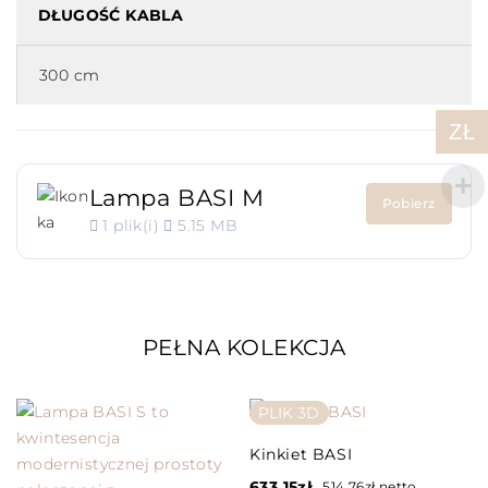
DŁUGOŚĆ KABLA
300 cm
ZŁ
Lampa BASI M
Pobierz
1 plik(i)
5.15 MB
PEŁNA KOLEKCJA
PLIK 3D
Kinkiet BASI
633.15
zł
514.76
zł
netto