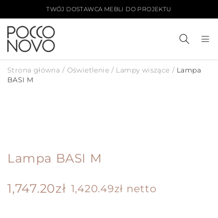
TWÓJ DOSTAWCA MEBLI DO PROJEKTU
Strona główna
/
Oświetlenie
/
Lampy wiszące
/
Lampa
BASI M
PLIK 3D
Lampa BASI M
1,747.20
zł
1,420.49
zł
netto