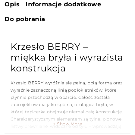
Opis
Informacje dodatkowe
Do pobrania
Krzesło BERRY –
miękka bryła i wyrazista
konstrukcja
Krzesło BERRY wyróżnia się pełną, obłą formą oraz
wyraźnie zaznaczoną linią podłokietników, które
płynnie przechodzą w oparcie. Całość została
zaprojektowana jako spójna, otulająca bryła, w
której tapicerka obejmuje niemal całą konstrukcję.
Charakterystycznym elementem są tylne, pionowe
Show More
listwy drewniane, widoczne od tyłu – wprowadzają
kontrast i podkreślają strukturę mebla.