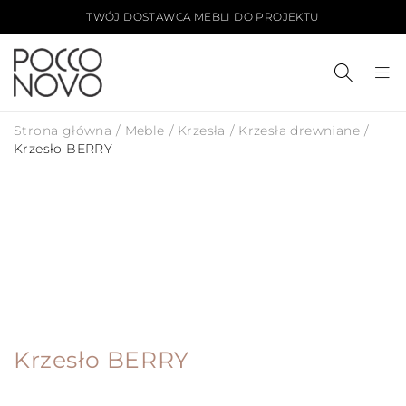
TWÓJ DOSTAWCA MEBLI DO PROJEKTU
Strona główna
/
Meble
/
Krzesła
/
Krzesła drewniane
/
Krzesło BERRY
PLIK 3D
Krzesło BERRY