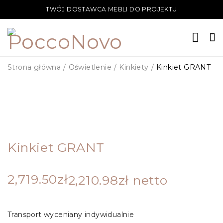
TWÓJ DOSTAWCA MEBLI DO PROJEKTU
Strona główna
/
Oświetlenie
/
Kinkiety
/
Kinkiet GRANT
PLIK 3D
Kinkiet GRANT
2,719.50
zł
2,210.98
zł
netto
Transport wyceniany indywidualnie