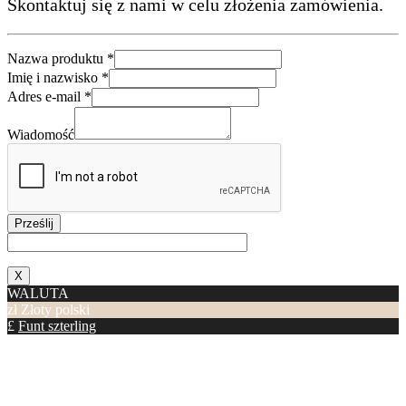
Skontaktuj się z nami w celu złożenia zamówienia.
Nazwa produktu
*
Wiadomość
Imię i nazwisko
*
Adres
Adres e-mail
*
produktu
Wiadomość
Prześlij
X
WALUTA
zł
Złoty polski
£
Funt szterling