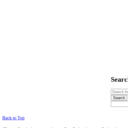
Phone
:
+48 608 204 320
Email
:
office@pocconovo.com
Searc
Back to Top