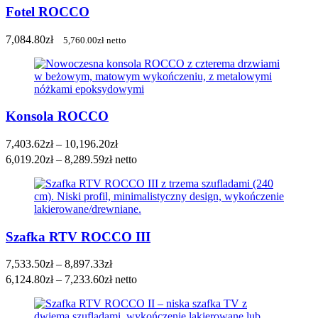
Fotel ROCCO
7,084.80
zł
5,760.00
zł
netto
Konsola ROCCO
Zakres
7,403.62
zł
–
10,196.20
zł
cen:
6,019.20
zł
–
8,289.59
zł
netto
od
7,403.62zł
do
10,196.20zł
Szafka RTV ROCCO III
Zakres
7,533.50
zł
–
8,897.33
zł
cen:
6,124.80
zł
–
7,233.60
zł
netto
od
7,533.50zł
do