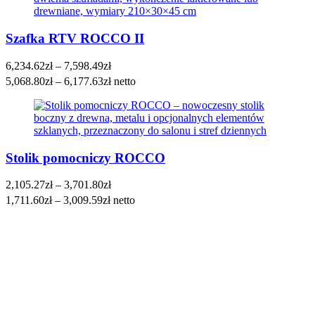
8,897.33zł
Szafka RTV ROCCO II
Zakres
6,234.62
zł
–
7,598.49
zł
cen:
5,068.80
zł
–
6,177.63
zł
netto
od
6,234.62zł
do
7,598.49zł
Stolik pomocniczy ROCCO
Zakres
2,105.27
zł
–
3,701.80
zł
cen:
1,711.60
zł
–
3,009.59
zł
netto
od
2,105.27zł
do
3,701.80zł