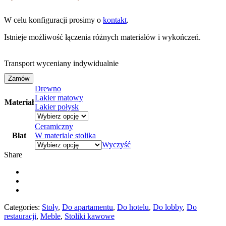
od
W celu konfiguracji prosimy o
kontakt
.
2,597.76zł
do
Istnieje możliwość łączenia różnych materiałów i wykończeń.
6,299.58zł
Transport wyceniany indywidualnie
Zamów
Drewno
Lakier matowy
Materiał
Lakier połysk
Ceramiczny
Blat
W materiale stolika
Wyczyść
Share
Categories:
Stoły
,
Do apartamentu
,
Do hotelu
,
Do lobby
,
Do
restauracji
,
Meble
,
Stoliki kawowe