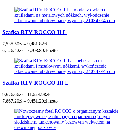
Szafka RTV ROCCO II L
Zakres
7,535.50
zł
–
9,481.82
zł
cen:
6,126.42
zł
–
7,708.80
zł
netto
od
7,535.50zł
do
9,481.82zł
Szafka RTV ROCCO III L
Zakres
9,676.66
zł
–
11,624.98
zł
cen:
7,867.20
zł
–
9,451.20
zł
netto
od
9,676.66zł
do
11,624.98zł