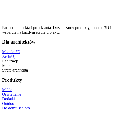
Zakres
4,059.00
zł
–
4,655.00
zł
cen:
PLIK 3D
PLIK 3D
PLIK 3D
PLIK 3D
PLIK 3D
PLIK 3D
PLIK 3D
PLIK 3D
PLIK 3D
PLIK 3D
3,300.00
zł
–
3,784.55
zł
netto
od
4,059.00zł
do
Partner architekta i projektanta. Dostarczamy produkty, modele 3D i
4,655.00zł
wsparcie na każdym etapie projektu.
Dla architektów
Modele 3D
ArchiUp
Realizacje
Marki
Strefa architekta
Produkty
Meble
Oświetlenie
Dodatki
Outdoor
Do domu seniora