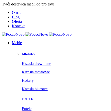
Twój dostawca mebli do projektu
O nas
Blog
Oferta
Kontakt
Meble
KRZESŁA
Krzesła drewniane
Krzesła metalowe
Hokery
Krzesła biurowe
FOTELE
Fotele