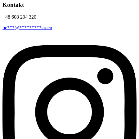
Kontakt
+48 608 204 320
be
***
@
*********
co.eu