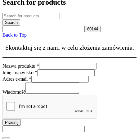
Search for products
Back to Top
Skontaktuj się z nami w celu złożenia zamówienia.
Nazwa produktu
*
Adres
Imię i nazwisko
*
produktu
Adres e-mail
*
Wiadomość
Wiadomość
Prześlij