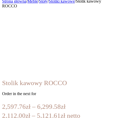
Strona główna
/
Meble
/
Stoły
/
Stoliki kawowe
/
Stolik kawowy
ROCCO
Stolik kawowy ROCCO
Order in the next
for
Zakres
2,597.76
zł
–
6,299.58
zł
cen:
2,112.00
zł
–
5,121.61
zł
netto