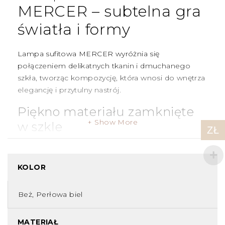
MERCER – subtelna gra
światła i formy
Lampa sufitowa MERCER
wyróżnia się
połączeniem
delikatnych tkanin
i
dmuchanego
szkła
, tworząc kompozycję, która wnosi do wnętrza
elegancję i przytulny nastrój.
Piękno materiału zamknięte
Show More
w szkle
ZŁ
W centrum projektu znajduje się
bawełniany
abażur
, umieszczony wewnątrz przezroczystej,
KOLOR
szklanej struktury. To odwrócenie tradycyjnych ról –
tkanina wewnątrz szkła – daje efekt wizualnego
Beż, Perłowa biel
zawieszenia i nadaje lampie
lekkości i
nowoczesnego charakteru
.
MATERIAŁ