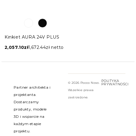
MERCER?
Ponadczasowy design łączący nowoczesność z
elegancją
Rozproszone światło budujące przytulny nastrój
Kinkiet AURA 24V PLUS
Staranność i wysoka jakość wykonania
2,057.10
zł
1,672.44
zł
netto
Uniwersalne zastosowanie – od prywatnych
wnętrz po hotele i restauracje
POLITYKA
© 2026 Pocco Novo.
PRYWATNOŚCI
Partner architekta i
Wszelkie prawa
projektanta.
zastrzeżone.
Dostarczamy
produkty, modele
3D i wsparcie na
każdym etapie
projektu.