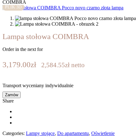
COIMBRA
PLIK 3D
Lampa stołowa COIMBRA
Order in the next
for
3,179.00
zł
2,584.55
zł
netto
Transport wyceniany indywidualnie
Zamów
Share
Categories:
Lampy stojące
,
Do apartamentu
,
Oświetlenie