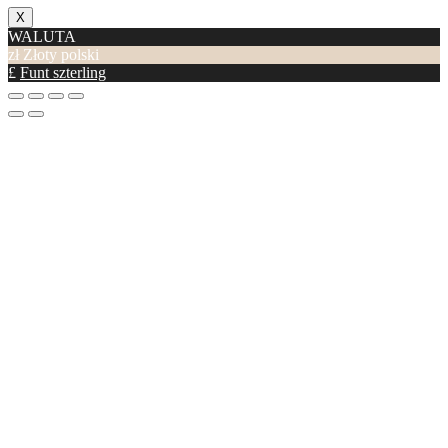
X
WALUTA
zł
Złoty polski
£
Funt szterling