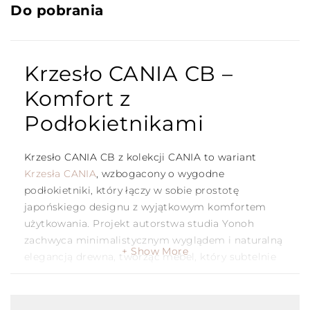
Do pobrania
Krzesło CANIA CB –
Komfort z
Podłokietnikami
Krzesło CANIA CB z kolekcji CANIA to wariant
Krzesła CANIA
, wzbogacony o wygodne
podłokietniki, który łączy w sobie prostotę
japońskiego designu z wyjątkowym komfortem
użytkowania. Projekt autorstwa studia Yonoh
zachwyca minimalistycznym wyglądem i naturalną
Show More
elegancją drewna, tworząc mebel, który subtelnie
wyróżnia się w każdym wnętrzu.
Wymiary i Konstrukcja