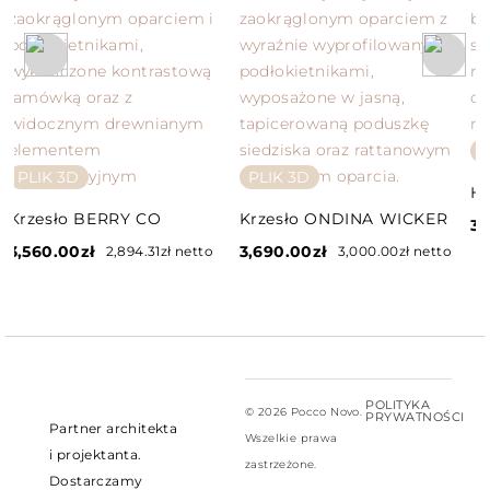
sprawiają, że jest to mebel, który dodaje klasy
każdemu pomieszczeniu, jednocześnie zapewniając
wyjątkowy komfort i wygodę.
P
PLIK 3D
PLIK 3D
H
Krzesło BERRY CO
Krzesło ONDINA WICKER
3,
3,560.00
zł
3,690.00
zł
2,894.31
zł
netto
3,000.00
zł
netto
POLITYKA
© 2026 Pocco Novo.
PRYWATNOŚCI
Partner architekta
Wszelkie prawa
i projektanta.
zastrzeżone.
Dostarczamy