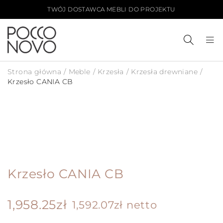
TWÓJ DOSTAWCA MEBLI DO PROJEKTU
Strona główna
/
Meble
/
Krzesła
/
Krzesła drewniane
/
Krzesło CANIA CB
PLIK 3D
Krzesło CANIA CB
1,958.25
zł
1,592.07
zł
netto