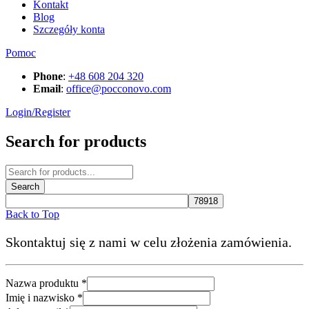
Kontakt
Blog
Szczegóły konta
Pomoc
Phone
:
+48 608 204 320
Email
:
office@pocconovo.com
Login/Register
Search for products
Back to Top
Skontaktuj się z nami w celu złożenia zamówienia.
i
Nazwa produktu
*
Wiadomość
Imię i nazwisko
*
Adres