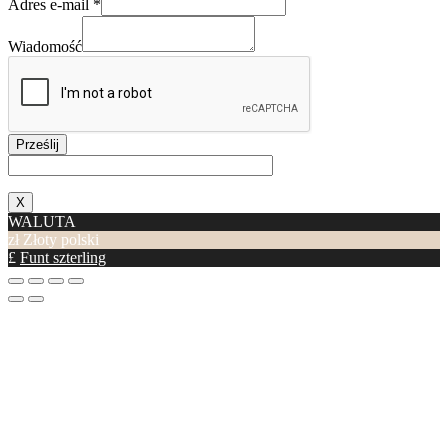
Adres e-mail
*
Wiadomość
Prześlij
X
WALUTA
zł
Złoty polski
£
Funt szterling