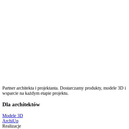
15,002.40
zł
12,197.07
zł
netto
Hoker OPERO
2,650.00
zł
2,154.47
zł
netto
Fotel MOOF
14,700.00
zł
11,951.22
zł
netto
Partner architekta i projektanta. Dostarczamy produkty, modele 3D i
wsparcie na każdym etapie projektu.
Dla architektów
Modele 3D
ArchiUp
Realizacje