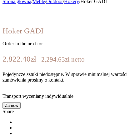
Strona główna
/
Meble
/
Outdoor
/
Hokery
/
Hoker GADI
Hoker GADI
Order in the next
for
2,822.40
zł
2,294.63
zł
netto
Pojedyncze sztuki niedostępne. W sprawie minimalnej wartości
zamówienia prosimy o kontakt.
Transport wyceniany indywidualnie
Zamów
Share