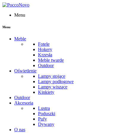
Menu
Menu
Meble
Fotele
Hokery
Krzesła
Meble twarde
Outdoor
Oświetlenie
Lampy stojące
Lampy podłogowe
Lampy wiszące
Kinkiety
Outdoor
Akcesoria
Lustra
Poduszki
Pufy
Dywany
O nas