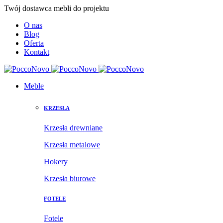
Twój dostawca mebli do projektu
O nas
Blog
Oferta
Kontakt
Meble
KRZESŁA
Krzesła drewniane
Krzesła metalowe
Hokery
Krzesła biurowe
FOTELE
Fotele