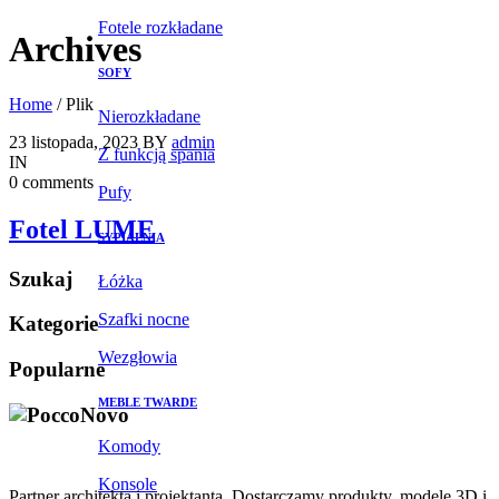
Fotele rozkładane
Archives
SOFY
Home
/
Plik
Nierozkładane
23 listopada, 2023
BY
admin
Z funkcją spania
IN
0 comments
Pufy
Fotel LUME
SYPIALNIA
Szukaj
Łóżka
Szafki nocne
Kategorie
Wezgłowia
Popularne
MEBLE TWARDE
Komody
Konsole
Partner architekta i projektanta. Dostarczamy produkty, modele 3D i