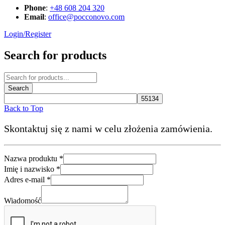
Phone
:
+48 608 204 320
Email
:
office@pocconovo.com
Login/Register
Search for products
Back to Top
Skontaktuj się z nami w celu złożenia zamówienia.
Nazwa produktu
*
*
Imię i nazwisko
*
nazwisko
Adres e-mail
*
Adres
Wiadomość