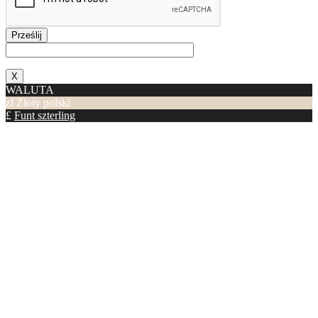
Prześlij
X
WALUTA
zł
Złoty polski
£
Funt szterling