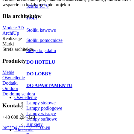
wsparcie na każdym etapie projektu.
Szafki RTV
Dla architektów
STOŁY
Modele 3D
Stoliki kawowe
ArchiUp
Realizacje
Stoliki pomocnicze
Marki
Strefa architekta
Stoły do jadalni
Produkty
DO HOTELU
Meble
DO LOBBY
Oświetlenie
Dodatki
DO APARTAMENTU
Outdoor
Do domu seniora
Oświetlenie
Lampy stołowe
Kontakt
Lampy podłogowe
Lampy wiszące
+48 608 204 320
Lampy sufitowe
Kinkiety
be
***
@
*********
co.eu
Akcesoria