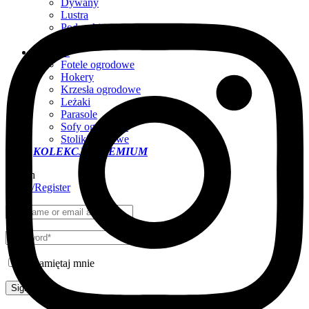
Dywany
Lustra
Poduszki
Abażury
Outdoor
Fotele ogrodowe
Hokery
Krzesła ogrodowe
Leżaki
Parasole
Sofy ogrodowe
Stoliki kawowe
KOLEKCJA PREMIUM
Search
Login/Register
Zapamiętaj mnie